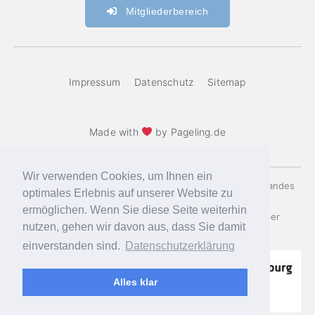
Mitgliederbereich
Impressum
Datenschutz
Sitemap
Made with
by Pageling.de
Wir verwenden Cookies, um Ihnen ein
Diese Website ist gefördert mit öffentlichen Mitteln des Landes
optimales Erlebnis auf unserer Website zu
Brandenburg, sowie mit freundlicher Unterstützung der
ermöglichen. Wenn Sie diese Seite weiterhin
Beauftragten des Landes Brandenburg zur Aufarbeitung der
nutzen, gehen wir davon aus, dass Sie damit
Folgen der kommunistischen Diktatur (LAkD).
einverstanden sind.
Datenschutzerklärung
Alles klar