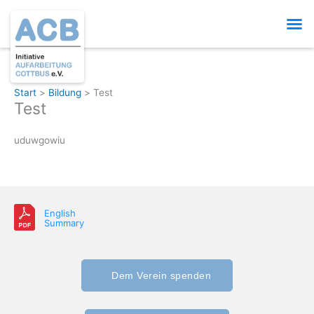
Zum
M
Inhalt
springen
Start
Bildung
Test
Test
uduwgowiu
English
Summary
Dem Verein spenden